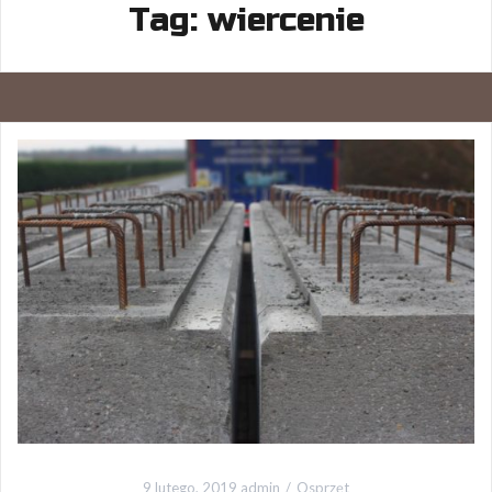
Tag:
wiercenie
9 lutego, 2019
admin
Osprzęt