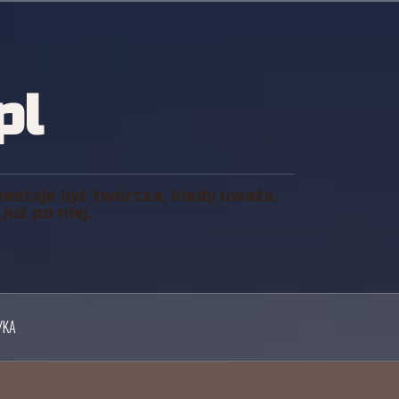
pl
zestaje być twórcza, kiedy uważa,
uż po niej.
YKA