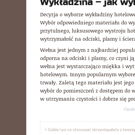
Wykładzina – jak wy
Decyzja o wyborze wykładziny hotelowej
Wybór odpowiedniego materiału do wy
przytulnego, luksusowego wystroju hot
wytrzymałość na odciski, plamy i ścier
Wełna jest jednym z najbardziej popul
odporna na odciski i plamy, co czyni 
wełna jest wystarczająco miękka i wy
hotelowym. Innym popularnym wyborem j
trwały. Zaletą tego materiału jest jeg
wybór do pomieszczeń z dostępem do 
w utrzymaniu czystości i dobrze się pr
Opub
Nawigacja
Gdzie i po co stosować skrzyniopalety z twor