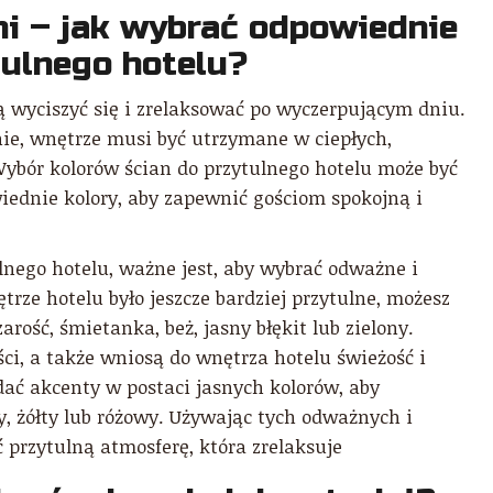
ni – jak wybrać odpowiednie
tulnego hotelu?
ą wyciszyć się i zrelaksować po wyczerpującym dniu.
e, wnętrze musi być utrzymane w ciepłych,
ybór kolorów ścian do przytulnego hotelu może być
iednie kolory, aby zapewnić gościom spokojną i
lnego hotelu, ważne jest, aby wybrać odważne i
ętrze hotelu było jeszcze bardziej przytulne, możesz
arość, śmietanka, beż, jasny błękit lub zielony.
ci, a także wniosą do wnętrza hotelu świeżość i
ać akcenty w postaci jasnych kolorów, aby
y, żółty lub różowy. Używając tych odważnych i
 przytulną atmosferę, która zrelaksuje