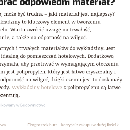
brać odpowiedni materiał?
 może być trudna – jaki materiał jest najlepszy?
kładziny to kluczowy element w tworzeniu
elu. Warto zwrócić uwagę na trwałość,
anie, a także na odporność na wilgoć.
arnych i trwałych materiałów do wykładziny. Jest
ją idealną do pomieszczeń hotelowych. Dodatkowo,
trzymała, aby przetrwać w wymagającym otoczeniu
est polipropylen, który jest łatwo czyszczalny i
o odporność na wilgoć, dzięki czemu jest to doskonały
wody.
Wykładziny hotelowe
z polipropylenu są łatwe
ezentują.
likowany w
Budownictwo
zywa
Ekogroszek hurt – korzyści z zakupu w dużej ilości