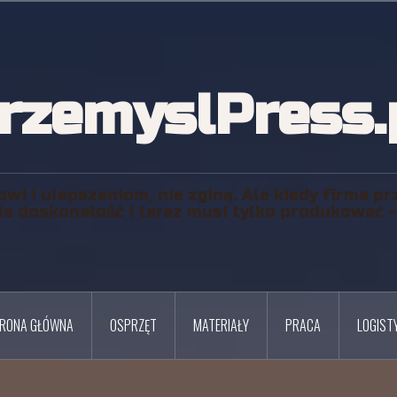
rzemyslPress.
owi i ulepszeniom, nie zginą. Ale kiedy firma pr
ła doskonałość i teraz musi tylko produkować - j
RONA GŁÓWNA
OSPRZĘT
MATERIAŁY
PRACA
LOGIST