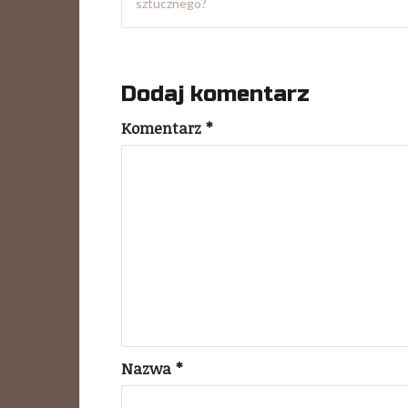
wpisu
sztucznego?
Dodaj komentarz
Komentarz
*
Nazwa
*