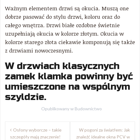
Ważnym elementem drzwi są okucia. Muszą one
dobrze pasować do stylu drzwi, koloru oraz do
całego wnętrza. Drzwi białe ozdobne świetnie
uzupełniają okucia w kolorze złotym. Okucia w
kolorze starego złota ciekawie komponują się także
z drzwiami nowoczesnymi.
W drzwiach klasycznych
zamek klamka powinny być
umieszczone na wspólnym
szyldzie.
Opublikowany w
Budownictwo
Nawigacja
Osłony wyborcze – takie
W pogoni za światłem: Jak
wpisu
szczegóły mają znaczenie!
znaleźć idealne okna PCV w