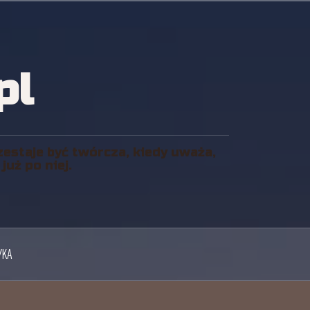
pl
zestaje być twórcza, kiedy uważa,
uż po niej.
YKA