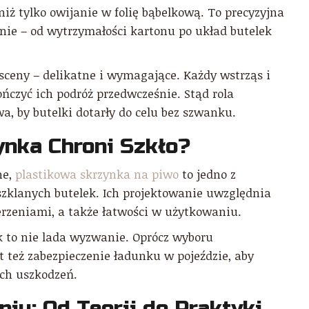
niż tylko owijanie w folię bąbelkową. To precyzyjna
enie – od wytrzymałości kartonu po układ butelek
j sceny – delikatne i wymagające. Każdy wstrząs i
ńczyć ich podróż przedwcześnie. Stąd rola
, by butelki dotarły do celu bez szwanku.
ynka Chroni Szkło?
ne,
plastikowa skrzynka na piwo
to jedno z
szklanych butelek. Ich projektowanie uwzględnia
derzeniami, a także łatwości w użytkowaniu.
k to nie lada wyzwanie. Oprócz wyboru
 też zabezpieczenie ładunku w pojeździe, aby
ych uszkodzeń.
iu: Od Teorii do Praktyki