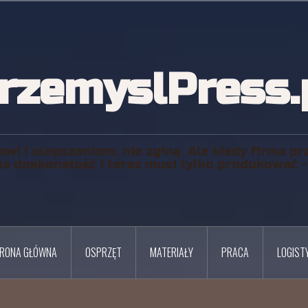
rzemyslPress.
owi i ulepszeniom, nie zginą. Ale kiedy firma pr
ła doskonałość i teraz musi tylko produkować - j
RONA GŁÓWNA
OSPRZĘT
MATERIAŁY
PRACA
LOGIST