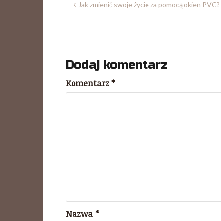
Jak zmienić swoje życie za pomocą okien PVC?
wpisu
Dodaj komentarz
Komentarz
*
Nazwa
*