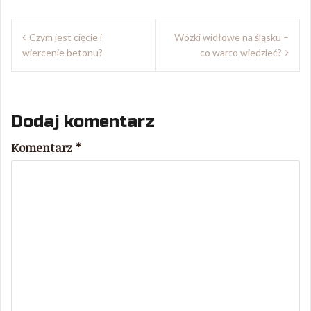
Nawigacja
Czym jest cięcie i
Wózki widłowe na śląsku –
wpisu
wiercenie betonu?
co warto wiedzieć?
Dodaj komentarz
Komentarz
*