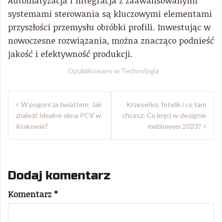
Automatyzacja i integracja z zaawansowanymi
systemami sterowania są kluczowymi elementami
przyszłości przemysłu obróbki profili. Inwestując w
nowoczesne rozwiązania, można znacząco podnieść
jakość i efektywność produkcji.
Opublikowany w
Technologia
Nawigacja
W pogoni za światłem: Jak
Krzesełko, fotelik i co tam
wpisu
znaleźć idealne okna PCV w
chcesz: Co kręci w designie
Krakowie?
meblowym 2023?
Dodaj komentarz
Komentarz
*