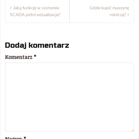
Nawigacja
Jaką funkcję w systemie
Gdzie kupić maszynę
wpisu
SCADA pełni wizualizacja?
rolniczą?
Dodaj komentarz
Komentarz
*
Nazwa
*