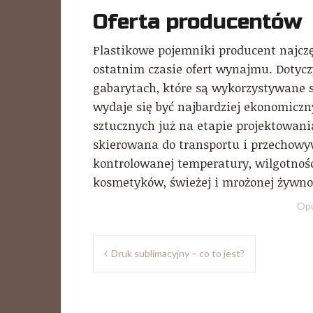
Oferta producentów
Plastikowe pojemniki producent najczęś
ostatnim czasie ofert wynajmu. Dotyc
gabarytach, które są wykorzystywane 
wydaje się być najbardziej ekonomic
sztucznych już na etapie projektowania 
skierowana do transportu i przecho
kontrolowanej temperatury, wilgotnośc
kosmetyków, świeżej i mrożonej żywno
Opu
Nawigacja
Druk sublimacyjny – co to jest?
wpisu