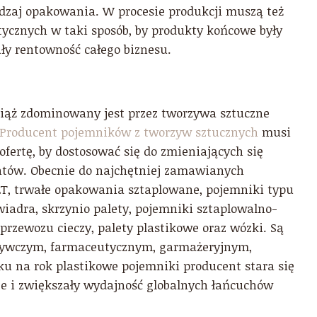
odzaj opakowania. W procesie produkcji muszą też
tycznych w taki sposób, by produkty końcowe były
ły rentowność całego biznesu.
iąż zdominowany jest przez tworzywa sztuczne
Producent pojemników z tworzyw sztucznych
musi
fertę, by dostosować się do zmieniających się
ntów. Obecnie do najchętniej zamawianych
T, trwałe opakowania sztaplowane, pojemniki typu
wiadra, skrzynio palety, pojemniki sztaplowalno-
przewozu cieczy, palety plastikowe oraz wózki. Są
żywczym, farmaceutycznym, garmażeryjnym,
u na rok plastikowe pojemniki producent stara się
jsze i zwiększały wydajność globalnych łańcuchów