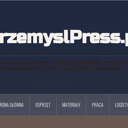
rzemyslPress.
owi i ulepszeniom, nie zginą. Ale kiedy firma pr
ła doskonałość i teraz musi tylko produkować - j
RONA GŁÓWNA
OSPRZĘT
MATERIAŁY
PRACA
LOGIST