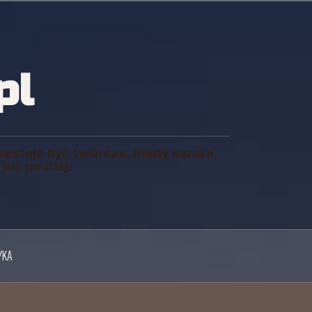
pl
zestaje być twórcza, kiedy uważa,
uż po niej.
YKA