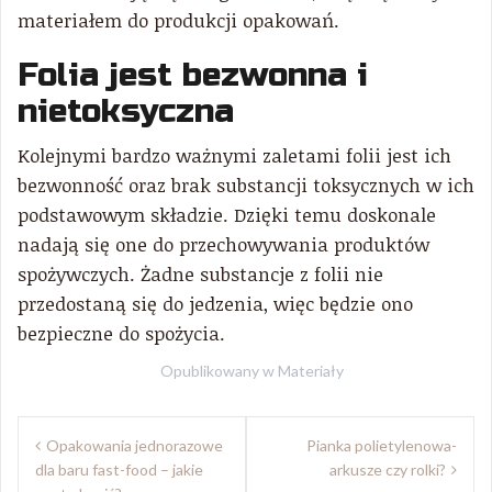
materiałem do produkcji opakowań.
Folia jest bezwonna i
nietoksyczna
Kolejnymi bardzo ważnymi zaletami folii jest ich
bezwonność oraz brak substancji toksycznych w ich
podstawowym składzie. Dzięki temu doskonale
nadają się one do przechowywania produktów
spożywczych. Żadne substancje z folii nie
przedostaną się do jedzenia, więc będzie ono
bezpieczne do spożycia.
Opublikowany w
Materiały
Nawigacja
Opakowania jednorazowe
Pianka polietylenowa-
wpisu
dla baru fast-food – jakie
arkusze czy rolki?