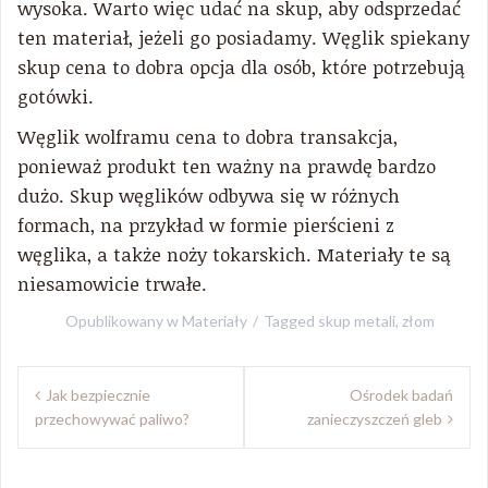
wysoka. Warto więc udać na skup, aby odsprzedać
ten materiał, jeżeli go posiadamy. Węglik spiekany
skup cena to dobra opcja dla osób, które potrzebują
gotówki.
Węglik wolframu cena to dobra transakcja,
ponieważ produkt ten ważny na prawdę bardzo
dużo. Skup węglików odbywa się w różnych
formach, na przykład w formie pierścieni z
węglika, a także noży tokarskich. Materiały te są
niesamowicie trwałe.
Opublikowany w
Materiały
Tagged
skup metali
,
złom
Nawigacja
Jak bezpiecznie
Ośrodek badań
wpisu
przechowywać paliwo?
zanieczyszczeń gleb