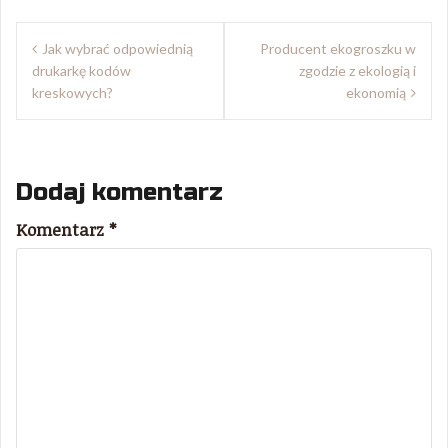
Nawigacja
Jak wybrać odpowiednią
Producent ekogroszku w
wpisu
drukarkę kodów
zgodzie z ekologią i
kreskowych?
ekonomią
Dodaj komentarz
Komentarz
*