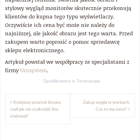
stylowy wygląd monitorów skutecznie przekonują
klientów do kupna tego typu wyświetlaczy.
Oczywiście ich cena być może nie należy do
najniższej, ale jakość obrazu jest tego warta. Przed
zakupem warto poprosić o pomoc sprzedawcę
sklepu elektronicznego.
Artykuł powstał we współpracy ze specjalistami z
firmy
Unisystem
.
Opublikowany w
Technologia
Nawigacja
Kolejowy przetok linowy,
Zakup węgla w workach.
wpisu
czyli jak nie uszkodzić liny
Czy to ma sens?
stalowej?