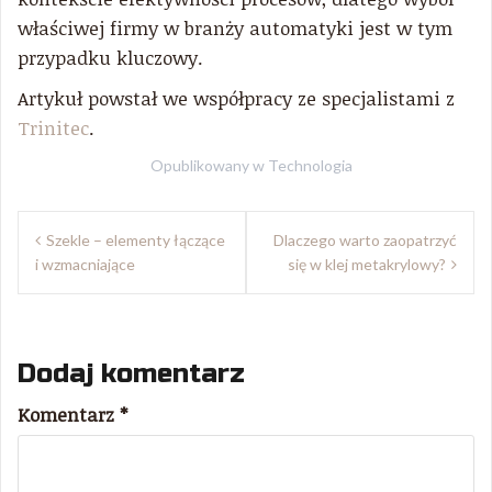
właściwej firmy w branży automatyki jest w tym
przypadku kluczowy.
Artykuł powstał we współpracy ze specjalistami z
Trinitec
.
Opublikowany w
Technologia
Nawigacja
Szekle – elementy łączące
Dlaczego warto zaopatrzyć
wpisu
i wzmacniające
się w klej metakrylowy?
Dodaj komentarz
Komentarz
*