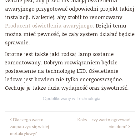
Ważne jest, aby przed instalacją oświetlenia
awaryjnego przygotować odpowiedni projekt takiej
instalacji. Najlepiej, aby zrobił to renomowany
Producent oświetlenia awaryjnego
. Dzięki temu
można mieć pewność, że cały system działać będzie
sprawnie.
Istotne jest także jaki rodzaj lamp zostanie
zamontowany. Dobrym rozwiązaniem będzie
postawienie na technologię LED. Oświetlenie
ledowe jest bowiem nie tylko energooszczędne.
Cechuje je także duża wydajność oraz żywotność.
Opublikowany w
Technologia
Nawigacja
Dlaczego warto
Koks – czy warto ogrzewać
wpisu
zaopatrzyć się w klej
nim dom?
metakrylowy?