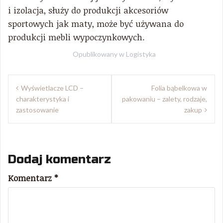
i izolacja, służy do produkcji akcesoriów
sportowych jak maty, może być używana do
produkcji mebli wypoczynkowych.
Opublikowany w
Logistyka
Nawigacja
Wyświetlacze LCD –
Folia bąbelkowa w
wpisu
charakterystyka i
pakowaniu – zalety, rodzaje,
zastosowanie
zakup
Dodaj komentarz
Komentarz
*