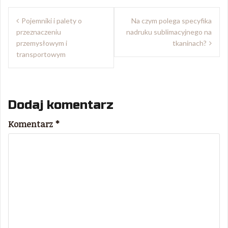
Nawigacja
Pojemniki i palety o
Na czym polega specyfika
wpisu
przeznaczeniu
nadruku sublimacyjnego na
przemysłowym i
tkaninach?
transportowym
Dodaj komentarz
Komentarz
*