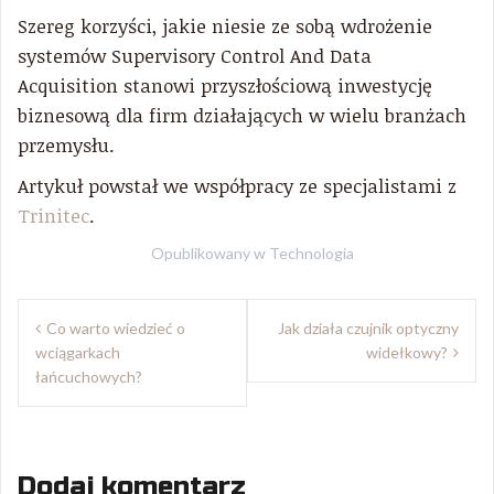
Szereg korzyści, jakie niesie ze sobą wdrożenie
systemów Supervisory Control And Data
Acquisition stanowi przyszłościową inwestycję
biznesową dla firm działających w wielu branżach
przemysłu.
Artykuł powstał we współpracy ze specjalistami z
Trinitec
.
Opublikowany w
Technologia
Nawigacja
Co warto wiedzieć o
Jak działa czujnik optyczny
wpisu
wciągarkach
widełkowy?
łańcuchowych?
Dodaj komentarz